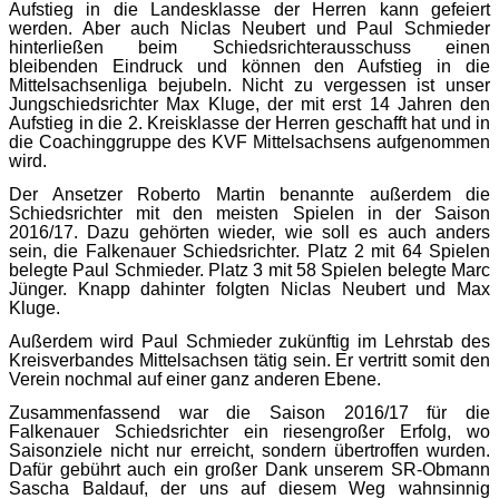
Aufstieg in die Landesklasse der Herren kann gefeiert
werden. Aber auch Niclas Neubert und Paul Schmieder
hinterließen beim Schiedsrichterausschuss einen
bleibenden Eindruck und können den Aufstieg in die
Mittelsachsenliga bejubeln. Nicht zu vergessen ist unser
Jungschiedsrichter Max Kluge, der mit erst 14 Jahren den
Aufstieg in die 2. Kreisklasse der Herren geschafft hat und in
die Coachinggruppe des KVF Mittelsachsens aufgenommen
wird.
Der Ansetzer Roberto Martin benannte außerdem die
Schiedsrichter mit den meisten Spielen in der Saison
2016/17. Dazu gehörten wieder, wie soll es auch anders
sein, die Falkenauer Schiedsrichter. Platz 2 mit 64 Spielen
belegte Paul Schmieder. Platz 3 mit 58 Spielen belegte Marc
Jünger. Knapp dahinter folgten Niclas Neubert und Max
Kluge.
Außerdem wird Paul Schmieder zukünftig im Lehrstab des
Kreisverbandes Mittelsachsen tätig sein. Er vertritt somit den
Verein nochmal auf einer ganz anderen Ebene.
Zusammenfassend war die Saison 2016/17 für die
Falkenauer Schiedsrichter ein riesengroßer Erfolg, wo
Saisonziele nicht nur erreicht, sondern übertroffen wurden.
Dafür gebührt auch ein großer Dank unserem SR-Obmann
Sascha Baldauf, der uns auf diesem Weg wahnsinnig