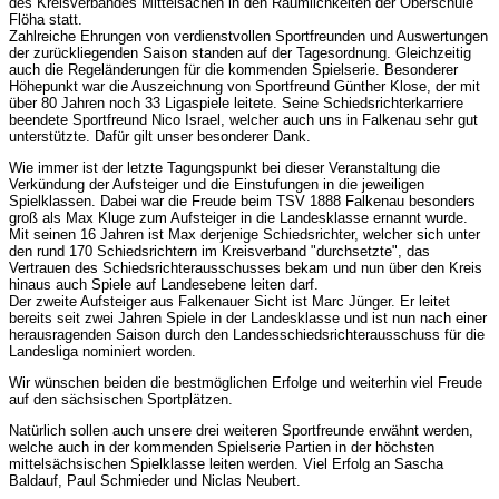
des Kreisverbandes Mittelsachen in den Räumlichkeiten der Oberschule
Flöha statt.
Zahlreiche Ehrungen von verdienstvollen Sportfreunden und Auswertungen
der zurückliegenden Saison standen auf der Tagesordnung. Gleichzeitig
auch die Regeländerungen für die kommenden Spielserie. Besonderer
Höhepunkt war die Auszeichnung von Sportfreund Günther Klose, der mit
über 80 Jahren noch 33 Ligaspiele leitete. Seine Schiedsrichterkarriere
beendete Sportfreund Nico Israel, welcher auch uns in Falkenau sehr gut
unterstützte. Dafür gilt unser besonderer Dank.
Wie immer ist der letzte Tagungspunkt bei dieser Veranstaltung die
Verkündung der Aufsteiger und die Einstufungen in die jeweiligen
Spielklassen. Dabei war die Freude beim TSV 1888 Falkenau besonders
groß als Max Kluge zum Aufsteiger in die Landesklasse ernannt wurde.
Mit seinen 16 Jahren ist Max derjenige Schiedsrichter, welcher sich unter
den rund 170 Schiedsrichtern im Kreisverband "durchsetzte", das
Vertrauen des Schiedsrichterausschusses bekam und nun über den Kreis
hinaus auch Spiele auf Landesebene leiten darf.
Der zweite Aufsteiger aus Falkenauer Sicht ist Marc Jünger. Er leitet
bereits seit zwei Jahren Spiele in der Landesklasse und ist nun nach einer
herausragenden Saison durch den Landesschiedsrichterausschuss für die
Landesliga nominiert worden.
Wir wünschen beiden die bestmöglichen Erfolge und weiterhin viel Freude
auf den sächsischen Sportplätzen.
Natürlich sollen auch unsere drei weiteren Sportfreunde erwähnt werden,
welche auch in der kommenden Spielserie Partien in der höchsten
mittelsächsischen Spielklasse leiten werden. Viel Erfolg an Sascha
Baldauf, Paul Schmieder und Niclas Neubert.