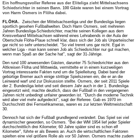
Ein hoffnungsvoller Referee aus der Eliteliga zieht Mittelsachsens
Schiedsrichter in seinen Bann. 100 Gäste waren bei einem Vortrag
von Harm Osmers in Flöha dabei.
FLÖHA.
Zwischen der Mittelsachsenliga und der Bundesliga liegen
sportlich gesehen Fußballwelten. Doch Harm Osmers, seit mehreren
Jahren Bundesliga-Schiedsrichter, machte seinen Kollegen aus dem
Kreisverband Mittelsachsen während eines Lehrabends in der Aula der
Oberschule Flöha-Plaue schnell klar, dass sich der Job als Unparteiischer
gar nicht so sehr unterscheidet. "So viel trennt uns gar nicht. Egal in
welcher Liga - man kann seinen Job als Schiedsrichter nur gut machen,
wenn man Spaß an der Sache hat", sagt der 31-Jährige.
Den rund 100 anwesenden Gästen, darunter 75 Schiedsrichter aus den
Altkreisen Flöha und Mittweida, vermittelte er in einem kurzweiligen
Vortrag interessante Fakten rund um die Spielleitung. Dabei band der
gebürtige Bremer auch einige strittige Spielszenen ein, die er an die
Leinwand warf und zur Diskussion stellte. Osmers, der seit 2011 Spiele
der 2. Bundesliga leitet und seit diesem Jahr auch in der 1. Bundesliga
eingesetzt wird, machte deutlich, dass der Fußball in den vergangenen
Jahren nicht unbedingt unfairer geworden ist. "Durch die moderne Technik
wird aber viel mehr aufgedeckt", sagt der Referee. Gab es 1970 im
Durchschnitt drei Fernsehkameras, waren es zur letzten Weltmeistschaft
30.
Dennoch hat sich der Fußball grundlegend verändert. Das Spiel sei viel
dynamischer geworden, so Osmers. "Bei der WM 1954 lief jeder Spieler
durchschnittlich drei Kilometer, 60 Jahre später sind es schon elf
Kilometer", führte er als Beweis an. Auch die wirtschaftlichen Faktoren
spielten eine viel größere Rolle als vor 50 Jahren. Osmers machte zudem