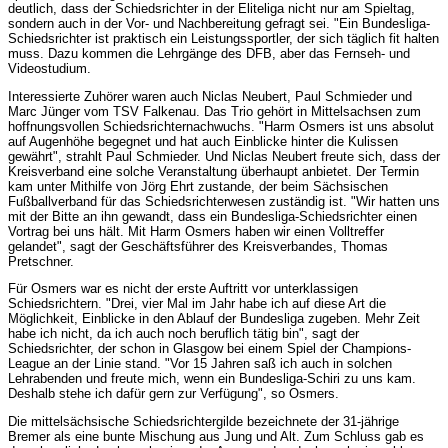
deutlich, dass der Schiedsrichter in der Eliteliga nicht nur am Spieltag,
sondern auch in der Vor- und Nachbereitung gefragt sei. "Ein Bundesliga-
Schiedsrichter ist praktisch ein Leistungssportler, der sich täglich fit halten
muss. Dazu kommen die Lehrgänge des DFB, aber das Fernseh- und
Videostudium.
Interessierte Zuhörer waren auch Niclas Neubert, Paul Schmieder und
Marc Jünger vom TSV Falkenau. Das Trio gehört in Mittelsachsen zum
hoffnungsvollen Schiedsrichternachwuchs. "Harm Osmers ist uns absolut
auf Augenhöhe begegnet und hat auch Einblicke hinter die Kulissen
gewährt", strahlt Paul Schmieder. Und Niclas Neubert freute sich, dass der
Kreisverband eine solche Veranstaltung überhaupt anbietet. Der Termin
kam unter Mithilfe von Jörg Ehrt zustande, der beim Sächsischen
Fußballverband für das Schiedsrichterwesen zuständig ist. "Wir hatten uns
mit der Bitte an ihn gewandt, dass ein Bundesliga-Schiedsrichter einen
Vortrag bei uns hält. Mit Harm Osmers haben wir einen Volltreffer
gelandet", sagt der Geschäftsführer des Kreisverbandes, Thomas
Pretschner.
Für Osmers war es nicht der erste Auftritt vor unterklassigen
Schiedsrichtern. "Drei, vier Mal im Jahr habe ich auf diese Art die
Möglichkeit, Einblicke in den Ablauf der Bundesliga zugeben. Mehr Zeit
habe ich nicht, da ich auch noch beruflich tätig bin", sagt der
Schiedsrichter, der schon in Glasgow bei einem Spiel der Champions-
League an der Linie stand. "Vor 15 Jahren saß ich auch in solchen
Lehrabenden und freute mich, wenn ein Bundesliga-Schiri zu uns kam.
Deshalb stehe ich dafür gern zur Verfügung", so Osmers.
Die mittelsächsische Schiedsrichtergilde bezeichnete der 31-jährige
Bremer als eine bunte Mischung aus Jung und Alt. Zum Schluss gab es