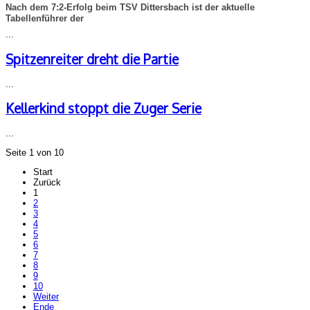
Nach dem 7:2-Erfolg beim TSV Dittersbach ist der aktuelle
Tabellenführer der
...
Spitzenreiter dreht die Partie
...
Kellerkind stoppt die Zuger Serie
...
Seite 1 von 10
Start
Zurück
1
2
3
4
5
6
7
8
9
10
Weiter
Ende