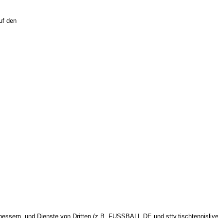
uf den
ssern, und Dienste von Dritten (z.B. FUSSBALL.DE und sttv.tischtennislive.